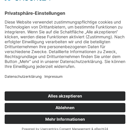
Steueranwalt Christoph Hussy
Am Markt 3
31224 Peine
Kontaktdaten
Telefon: +49 (0) 5171 5059585
Mo – Fr: 09:00 – 13:00 Uhr
E-Mail: kanzlei@fachanwalt.tax
Empfehlen Sie uns weiter
Copyright 2026 Steueranwalt Christpoh Hussy | Alle
Rechte vorbehalten.