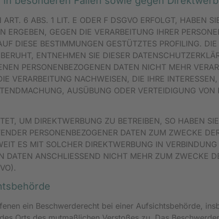
in besonderen Fällen sowie gegen Direktwerb
T. 6 ABS. 1 LIT. E ODER F DSGVO ERFOLGT, HABEN SI
ION ERGEBEN, GEGEN DIE VERARBEITUNG IHRER PERSO
AUF DIESE BESTIMMUNGEN GESTÜTZTES PROFILING. DIE
 BERUHT, ENTNEHMEN SIE DIESER DATENSCHUTZERKLÄ
ENEN PERSONENBEZOGENEN DATEN NICHT MEHR VERARBE
 VERARBEITUNG NACHWEISEN, DIE IHRE INTERESSEN,
GELTENDMACHUNG, AUSÜBUNG ODER VERTEIDIGUNG VO
ET, UM DIREKTWERBUNG ZU BETREIBEN, SO HABEN SIE 
FFENDER PERSONENBEZOGENER DATEN ZUM ZWECKE DE
OWEIT ES MIT SOLCHER DIREKTWERBUNG IN VERBINDUNG
N DATEN ANSCHLIESSEND NICHT MEHR ZUM ZWECKE D
VO).
hts­behörde
fenen ein Beschwerderecht bei einer Aufsichtsbehörde, ins
er des Orts des mutmaßlichen Verstoßes zu. Das Beschwerde