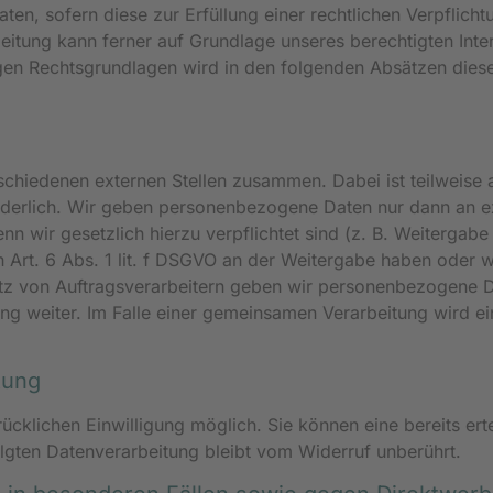
ten, sofern diese zur Erfüllung einer rechtlichen Verpflicht
itung kann ferner auf Grundlage unseres berechtigten Interes
gigen Rechtsgrundlagen wird in den folgenden Absätzen dies
rschiedenen externen Stellen zusammen. Dabei ist teilweise
derlich. Wir geben personenbezogene Daten nur dann an ex
enn wir gesetzlich hierzu verpflichtet sind (z. B. Weitergab
h Art. 6 Abs. 1 lit. f DSGVO an der Weitergabe haben oder 
atz von Auftragsverarbeitern geben wir personenbezogene D
ung weiter. Im Falle einer gemeinsamen Verarbeitung wird 
tung
cklichen Einwilligung möglich. Sie können eine bereits ertei
lgten Datenverarbeitung bleibt vom Widerruf unberührt.