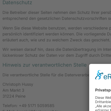
Datenschutz
Die Betreiber dieser Seiten nehmen den Schutz Ihrer pers
entsprechend den gesetzlichen Datenschutzvorschriften s
Wenn Sie diese Website benutzen, werden verschiedene 
persönlich identifiziert werden können. Die vorliegende D
erläutert auch, wie und zu welchem Zweck das geschieht.
Wir weisen darauf hin, dass die Datenübertragung im Inter
lückenloser Schutz der Daten vor dem Zugriff durch Dritte 
Hinweis zur verantwortlichen Stelle
Die verantwortliche Stelle für die Datenverarbeitung auf di
Christoph Hussy
Am Markt 3
31224 Peine
Telefon: +49 5171 5059585