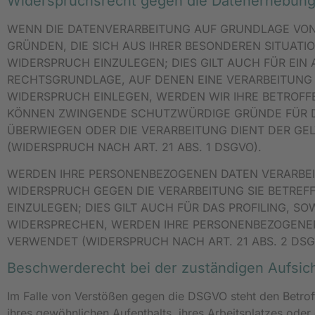
Widerspruchsrecht gegen die Datenerhebung 
WENN DIE DATENVERARBEITUNG AUF GRUNDLAGE VON AR
GRÜNDEN, DIE SICH AUS IHRER BESONDEREN SITUAT
WIDERSPRUCH EINZULEGEN; DIES GILT AUCH FÜR EIN 
RECHTSGRUNDLAGE, AUF DENEN EINE VERARBEITUNG
WIDERSPRUCH EINLEGEN, WERDEN WIR IHRE BETROFF
KÖNNEN ZWINGENDE SCHUTZWÜRDIGE GRÜNDE FÜR DIE
ÜBERWIEGEN ODER DIE VERARBEITUNG DIENT DER 
(WIDERSPRUCH NACH ART. 21 ABS. 1 DSGVO).
WERDEN IHRE PERSONENBEZOGENEN DATEN VERARBEIT
WIDERSPRUCH GEGEN DIE VERARBEITUNG SIE BETRE
EINZULEGEN; DIES GILT AUCH FÜR DAS PROFILING, S
WIDERSPRECHEN, WERDEN IHRE PERSONENBEZOGENE
VERWENDET (WIDERSPRUCH NACH ART. 21 ABS. 2 DSG
Beschwerde­recht bei der zuständigen Aufsic
Im Falle von Verstößen gegen die DSGVO steht den Betrof
ihres gewöhnlichen Aufenthalts, ihres Arbeitsplatzes od