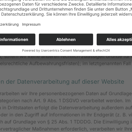
 Person, die allein oder gemeinsam mit anderen über die Zwec
sen o. Ä.) entscheidet.
iellere Speicherdauer genannt wurde, verbleiben Ihre pers
ie ein berechtigtes Löschersuchen geltend machen oder eine 
 sofern wir keine anderen rechtlich zulässigen Gründe für 
srechtliche Aufbewahrungsfristen); im letztgenannten Fall
n der Datenverarbeitung auf dieser Website
erarbeiten wir Ihre personenbezogenen Daten auf Grundlage 
ategorien nach Art. 9 Abs. 1 DSGVO verarbeitet werden. Im 
in Drittstaaten erfolgt die Datenverarbeitung außerdem auf
er in den Zugriff auf Informationen in Ihr Endgerät (z. B. v
ich auf Grundlage von § 25 Abs. 1 TDDDG. Die Einwilligung is
rvertraglicher Maßnahmen erforderlich, verarbeiten wir Ihr