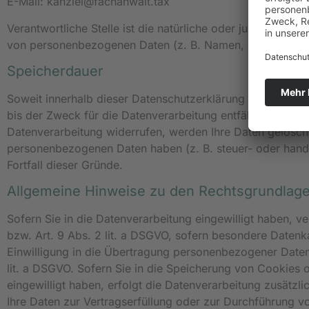
E-Mail: kanzlei@fachanwalt.tax
Verantwortliche Stelle ist die natürliche oder juristische
von personenbezogenen Daten (z. B. Namen, E-Mail-Adres
Speicherdauer
Soweit innerhalb dieser Datenschutzerklärung keine spez
bis der Zweck für die Datenverarbeitung entfällt. Wenn S
Datenverarbeitung widerrufen, werden Ihre Daten gelöscht,
personenbezogenen Daten haben (z. B. steuer- oder handel
Fortfall dieser Gründe.
Allgemeine Hinweise zu den Rechtsgrundlage
Sofern Sie in die Datenverarbeitung eingewilligt haben, v
bzw. Art. 9 Abs. 2 lit. a DSGVO, sofern besondere Datenk
Einwilligung in die Übertragung personenbezogener Daten 
lit. a DSGVO. Sofern Sie in die Speicherung von Cookies od
eingewilligt haben, erfolgt die Datenverarbeitung zusätzl
Ihre Daten zur Vertragserfüllung oder zur Durchführung vo