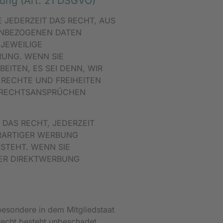
ung (Art. 21 DSGVO)
E JEDERZEIT DAS RECHT, AUS
NENBEZOGENEN DATEN
 JEWEILIGE
RUNG. WENN SIE
ITEN, ES SEI DENN, WIR
 RECHTE UND FREIHEITEN
N RECHTSANSPRÜCHEN
DAS RECHT, JEDERZEIT
RARTIGER WERBUNG
 STEHT. WENN SIE
ER DIREKTWERBUNG
besondere in dem Mitgliedstaat
recht besteht unbeschadet