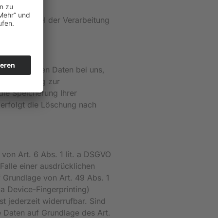
ke und Mittel der Verarbeitung
onenbezogenen Daten bei uns,
Einwilligung zur
die Speicherung Ihrer
 erfolgt die Löschung nach
von Art. 6 Abs. 1 lit. a DSGVO
Falle einer ausdrücklichen
 Grundlage von Art. 49 Abs. 1
ia Device-Fingerprinting)
t jederzeit widerrufbar. Sind
e Daten auf Grundlage des Art.