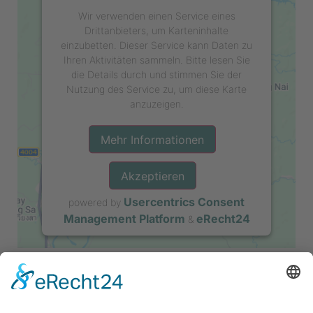
Wir verwenden einen Service eines
Drittanbieters, um Karteninhalte
einzubetten. Dieser Service kann Daten zu
Ihren Aktivitäten sammeln. Bitte lesen Sie
die Details durch und stimmen Sie der
Nutzung des Service zu, um diese Karte
anzuzeigen.
Mehr Informationen
Akzeptieren
Usercentrics Consent
powered by
Management Platform
eRecht24
&